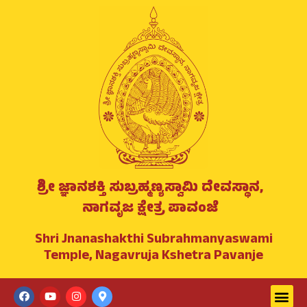
Skip
Post
to
navigation
content
ಶ್ರೀ ಜ್ಞಾನಶಕ್ತಿ ಸುಬ್ರಹ್ಮಣ್ಯಸ್ವಾಮಿ ದೇವಸ್ಥಾನ,
ನಾಗವೃಜ ಕ್ಷೇತ್ರ ಪಾವಂಜೆ
Shri Jnanashakthi Subrahmanyaswami
Temple, Nagavruja Kshetra Pavanje
Men
F
Y
I
M
a
o
n
a