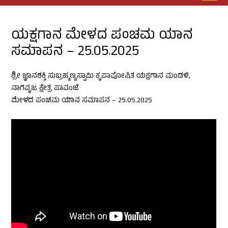
c
u
s
p
e
t
t
-
b
u
a
m
o
b
g
a
ಯಕ್ಷಗಾನ ಮೇಳದ ಪಂಚಮ ಯಾನ
o
e
r
r
k
a
k
ಸಮಾಪನ – 25.05.2025
m
e
r
-
a
ಶ್ರೀ ಜ್ಞಾನಶಕ್ತಿ ಸುಬ್ರಹ್ಮಣ್ಯಸ್ವಾಮಿ ಕೃಪಾಪೋಷಿತ ಯಕ್ಷಗಾನ ಮಂಡಳಿ,
l
t
ನಾಗವೃಜ ಕ್ಷೇತ್ರ ಪಾವಂಜೆ
ಮೇಳದ ಪಂಚಮ ಯಾನ ಸಮಾಪನ – 25.05.2025