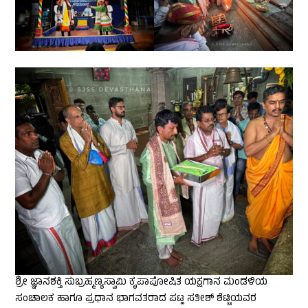
ಶ್ರೀ ಜ್ಞಾನಶಕ್ತಿ ಸುಬ್ರಹ್ಮಣ್ಯಸ್ವಾಮಿ ಕೃಪಾಪೋಷಿತ ಯಕ್ಷಗಾನ ಮಂಡಳಿಯ
ಸಂಚಾಲಕ ಹಾಗೂ ಪ್ರಧಾನ ಭಾಗವತರಾದ ಪಟ್ಲ ಸತೀಶ್ ಶೆಟ್ಟಿಯವರ